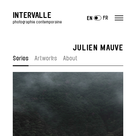
INTERVALLE
FR
EN
photographie contemporaine
JULIEN MAUVE
ARTISTS
Series
Artworks
About
Antony Cairns
Julien Mauve
Lucas Leffler
Julien Mignot
Jean-Vincent Simonet
Polly Tootal
—
Artists exposed
EXHIBITIONS
GALLERY