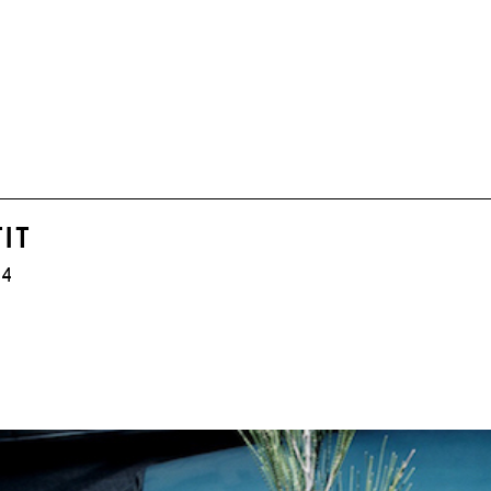
IT
14